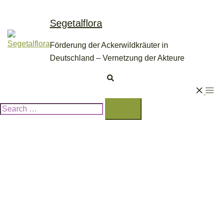
Skip
to
Segetalflora
content
Förderung der Ackerwildkräuter in
Deutschland – Vernetzung der Akteure
Search
Togg
Search…
men