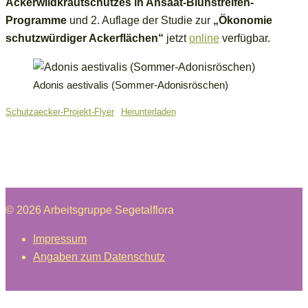
Ackerwildkrautschutzes in Ansaat-Blühstreifen-
Programme
und 2. Auflage der Studie zur
„Ökonomie
schutzwürdiger Ackerflächen“
jetzt
online
verfügbar.
Adonis aestivalis (Sommer-Adonisröschen)
Schutzaecker-Projekt-Flyer
Herunterladen
© 2026 Arbeitsgruppe Segetalflora
Impressum
Angaben zum Datenschutz