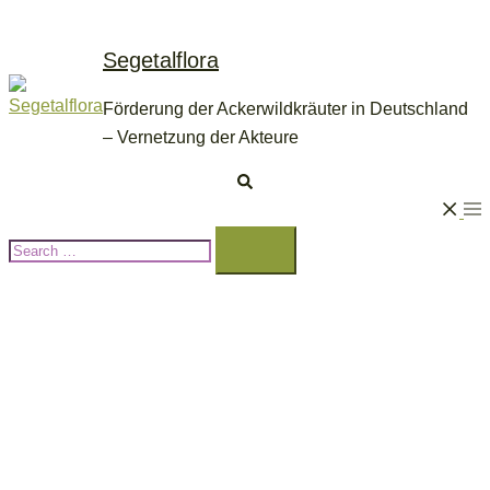
Skip
to
Segetalflora
content
Förderung der Ackerwildkräuter in Deutschland
– Vernetzung der Akteure
Search
Tog
Search…
me