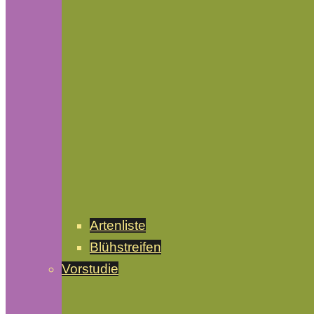
Artenliste
Blühstreifen
Vorstudie