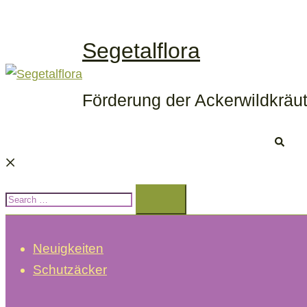
Skip
to
Segetalflora
content
Förderung der Ackerwildkräut
Search
Search…
Neuigkeiten
Schutzäcker