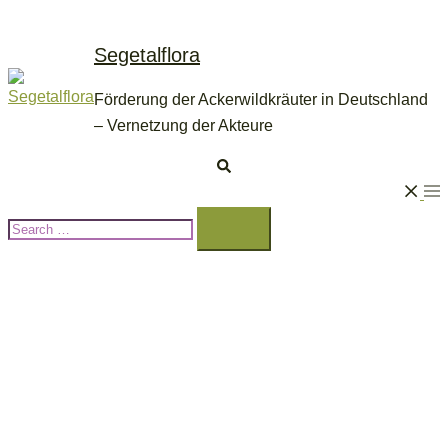
Skip
to
Segetalflora
content
Förderung der Ackerwildkräuter in Deutschland
– Vernetzung der Akteure
Search
Tog
Search…
me